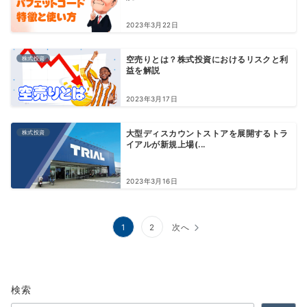
2023年3月22日
株式投資
空売りとは？株式投資におけるリスクと利
益を解説
2023年3月17日
株式投資
大型ディスカウントストアを展開するトラ
イアルが新規上場(...
2023年3月16日
投
1
2
次へ
稿
の
検索
ペ