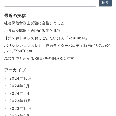
検索
ー
ジ
最近の投稿
送
社会保険労務士試験に合格しました
り
小泉進次郎氏の合理的政策と批判
【第２弾】キッズおしごとたいけん「YouTuber」
バサシレンコンの魅力 仮面ライダーパロディ動画が人気のグ
ループYouTuber
高校生でもわかるSBI証券のIFDOCO注文
アーカイブ
2024年10月
2024年9月
2024年5月
2023年11月
2023年10月
2023年9月