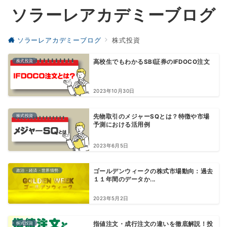
ソラーレアカデミーブログ
ソラーレアカデミーブログ
株式投資
株式投資
高校生でもわかるSBI証券のIFDOCO注文
2023年10月30日
株式投資
先物取引のメジャーSQとは？特徴や市場
予測における活用例
2023年6月5日
政治・経済・世界情勢
ゴールデンウィークの株式市場動向：過去
１１年間のデータか...
2023年5月2日
株式投資
指値注文・成行注文の違いを徹底解説！投