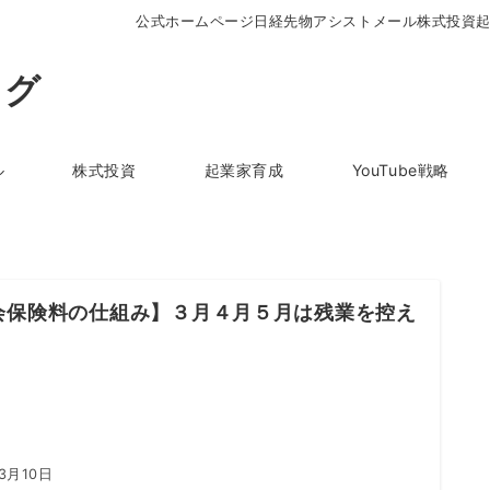
公式ホームページ
日経先物アシストメール
株式投資
ログ
ル
株式投資
起業家育成
YouTube戦略
会保険料の仕組み】３月４月５月は残業を控え
3月10日