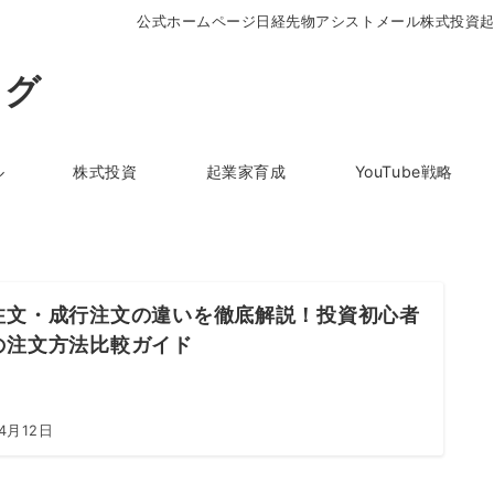
公式ホームページ
日経先物アシストメール
株式投資
ログ
ル
株式投資
起業家育成
YouTube戦略
注文・成行注文の違いを徹底解説！投資初心者
の注文方法比較ガイド
4月12日