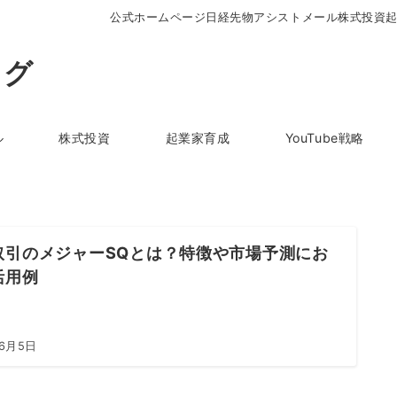
公式ホームページ
日経先物アシストメール
株式投資
ログ
ル
株式投資
起業家育成
YouTube戦略
取引のメジャーSQとは？特徴や市場予測にお
活用例
年6月5日