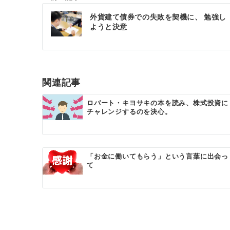
投
外貨建て債券での失敗を契機に、 勉強し
稿
ようと決意
ナ
ビ
ゲ
関連記事
ー
ロバート・キヨサキの本を読み、株式投資に
チャレンジするのを決心。
シ
ョ
ン
「お金に働いてもらう」という言葉に出会っ
て