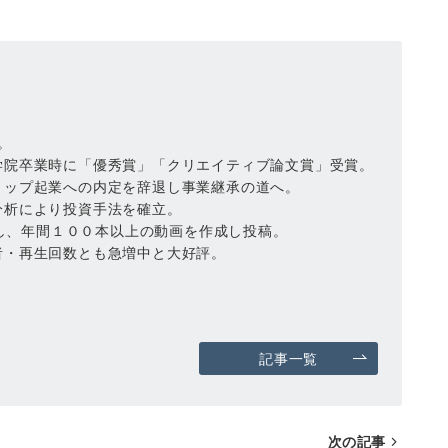
。
学院卒業時に「優秀賞」「クリエイティブ論文賞」受賞。
トップ起業への内定を辞退し事業継承の道へ。
分析により投資手法を確立。
運営し、年間１００本以上の動画を作成し投稿。
者・再生回数とも急増中と大好評。
記事一覧
次の記事